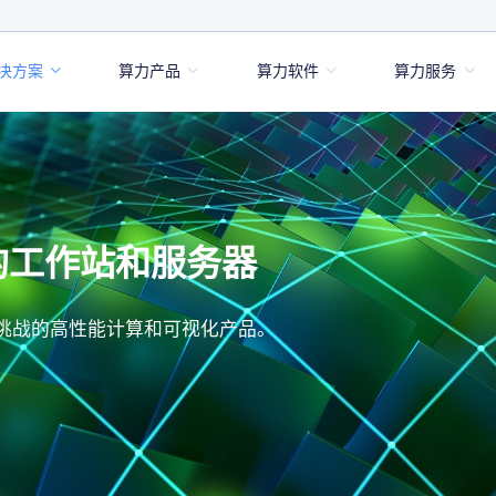
决方案
算力产品
算力软件
算力服务
LtHCS 联泰集群高性能计算集群管理平台
LtAI 联泰集群人工智能加速平台
LtCloudDesk 联泰集群云桌面平台
LtCloud 联泰集群弹性云管平台
LtAGI 联泰集群强人工智能应用加速平台
LtAIDC 联泰集群一体化算力云平台
动的工作站和服务器
挑战的高性能计算和可视化产品。