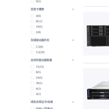
4(1)
双宽卡槽数
4(6)
8(11)
10(2)
2(8)
存储驱动器外形
2.5(8)
3.5(20)
支持的驱动器数量
12(13)
8(5)
24(5)
36(1)
6(2)
4(1)
绿色合规证书/权威
80Plus 钛金(9)