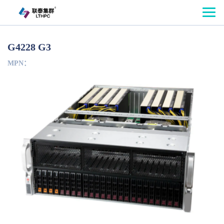
G4228 G3
MPN：