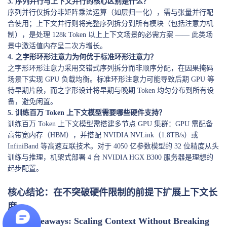
3. 序列并行与上下文并行的核心区别是什么？
序列并行仅拆分非矩阵乘法运算（如层归一化），需与张量并行配
合使用；上下文并行则将完整序列拆分到所有模块（包括注意力机
制），是处理 128k Token 以上上下文场景的必需方案 —— 此类场
景中激活值内存呈二次方增长。
4. 之字形环形注意力为何优于标准环形注意力？
之字形环形注意力采用交错式序列拆分而非顺序分配，在因果掩码
场景下实现 GPU 负载均衡。标准环形注意力可能导致后期 GPU 等
待早期片段，而之字形设计将早期与晚期 Token 均匀分布到所有设
备，避免闲置。
5. 训练百万 Token 上下文模型需要哪些硬件支持？
训练百万 Token 上下文模型需搭建多节点 GPU 集群：GPU 需配备
高带宽内存（HBM），并搭配 NVIDIA NVLink（1.8TB/s）或
InfiniBand 等高速互联技术。对于 4050 亿参数模型的 32 位精度从头
训练与推理，机架式部署 4 台 NVIDIA HGX B300 服务器是理想的
起步配置。
核心结论：在不突破硬件限制的前提下扩展上下文长
度
Key Takeaways: Scaling Context Without Breaking