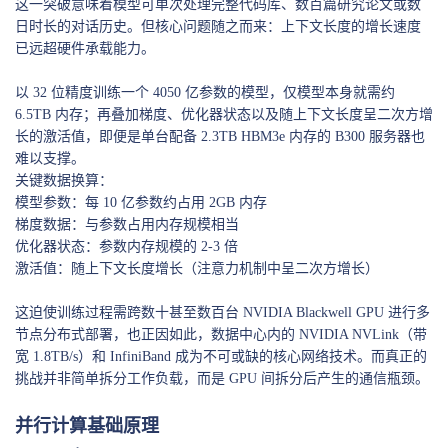
这一突破意味着模型可单次处理完整代码库、数百篇研究论文或数
日时长的对话历史。但核心问题随之而来：上下文长度的增长速度
已远超硬件承载能力。
以 32 位精度训练一个 4050 亿参数的模型，仅模型本身就需约
6.5TB 内存；再叠加梯度、优化器状态以及随上下文长度呈二次方增
长的激活值，即便是单台配备 2.3TB HBM3e 内存的 B300 服务器也
难以支撑。
关键数据换算：
模型参数：每 10 亿参数约占用 2GB 内存
梯度数据：与参数占用内存规模相当
优化器状态：参数内存规模的 2-3 倍
激活值：随上下文长度增长（注意力机制中呈二次方增长）
这迫使训练过程需跨数十甚至数百台 NVIDIA Blackwell GPU 进行多
节点分布式部署，也正因如此，数据中心内的 NVIDIA NVLink（带
宽 1.8TB/s）和 InfiniBand 成为不可或缺的核心网络技术。而真正的
挑战并非简单拆分工作负载，而是 GPU 间拆分后产生的通信瓶颈。
并行计算基础原理