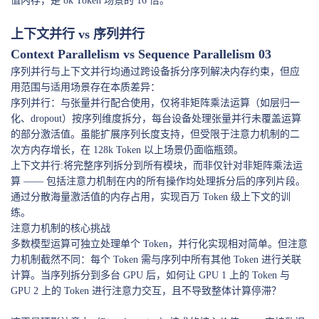
值内存，是 8k Token 场景的 16 倍。
上下文并行 vs 序列并行
Context Parallelism vs Sequence Parallelism 03
序列并行与上下文并行均通过跨设备拆分序列解决内存约束，但应
用范围与适用场景存在本质差异：
序列并行：与张量并行配合使用，仅将非矩阵乘法运算（如层归一
化、dropout）按序列维度拆分，每台设备处理张量并行未覆盖运算
的部分激活值。虽能扩展序列长度支持，但受限于注意力机制的二
次方内存增长，在 128k Token 以上场景仍面临瓶颈。
上下文并行:将完整序列拆分到所有模块，而非仅针对非矩阵乘法运
算 —— 包括注意力机制在内的所有操作均处理拆分后的序列片段。
通过分散海量激活值的内存占用，实现百万 Token 级上下文的训
练。
注意力机制的核心挑战
多数模型运算可独立处理单个 Token，并行化实现相对简单。但注意
力机制截然不同：每个 Token 需与序列中所有其他 Token 进行关联
计算。当序列拆分到多台 GPU 后，如何让 GPU 1 上的 Token 与
GPU 2 上的 Token 进行注意力交互，且不导致整体计算停滞？