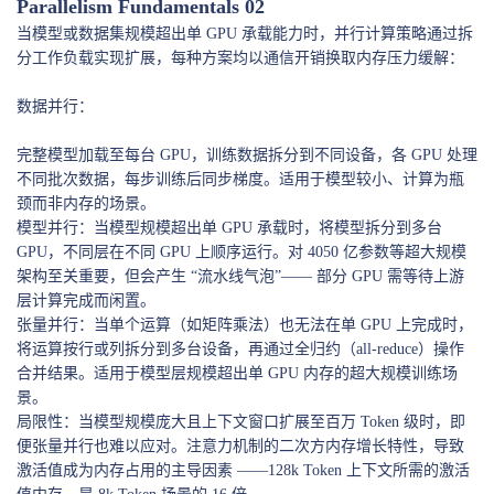
Parallelism Fundamentals 02
当模型或数据集规模超出单 GPU 承载能力时，并行计算策略通过拆
分工作负载实现扩展，每种方案均以通信开销换取内存压力缓解：
数据并行：
完整模型加载至每台 GPU，训练数据拆分到不同设备，各 GPU 处理
不同批次数据，每步训练后同步梯度。适用于模型较小、计算为瓶
颈而非内存的场景。
模型并行：当模型规模超出单 GPU 承载时，将模型拆分到多台
GPU，不同层在不同 GPU 上顺序运行。对 4050 亿参数等超大规模
架构至关重要，但会产生 “流水线气泡”—— 部分 GPU 需等待上游
层计算完成而闲置。
张量并行：当单个运算（如矩阵乘法）也无法在单 GPU 上完成时，
将运算按行或列拆分到多台设备，再通过全归约（all-reduce）操作
合并结果。适用于模型层规模超出单 GPU 内存的超大规模训练场
景。
局限性：当模型规模庞大且上下文窗口扩展至百万 Token 级时，即
便张量并行也难以应对。注意力机制的二次方内存增长特性，导致
激活值成为内存占用的主导因素 ——128k Token 上下文所需的激活