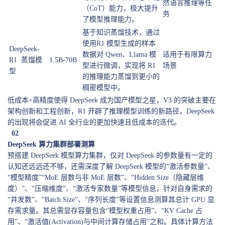
然语言推理等任
（CoT）能力，极大提升
务
了模型推理能力。
基于知识蒸馏技术，通过
使用R1 模型生成的样本
DeepSeek-
数据对 Qwen、Llama 模
适用于有限算力
R1 蒸馏模
1.5B-70B
型进行微调，实现将 R1
场景
型
的推理能力蒸馏到更小的
稠密模型中。
低成本+高精度使得 DeepSeek 成为国产模型之星，V3 的突破主要在
架构创新和工程创新，R1 开辟了推理模型训练的新路径，DeepSeek
的出现将会促进 AI 全行业的更加快速且低成本的迭代。
02
DeepSeek 算力集群部署测算
预搭建 DeepSeek 模型算力集群，仅对 DeepSeek 的参数量有一定的
认知还远远还不够，还需深度了解 DeepSeek 模型的“激活参数量”、
“模型精度”“MoE 层数与非 MoE 层数”、“Hidden Size（隐藏层维
度）”、“压缩维度”、“激活专家数量”等模型信息，针对自身需求的
“并发数”、“Batch Size”、“序列长度”等设置信息测算其总计 GPU 显
存需求量。其总需显存容量包含“模型权重占用”、“KV Cache 占
用”、“激活值(Activation)与中间计算存储占用”之和。具体计算方法