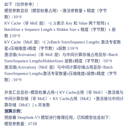
如下（仅供参考）：
模型参数显存（模型权重占用）=激活参数量 x 精度（字节
数）/10^9
KV Cache（非 MoE 层） =[ 2(表示 Key 和 Value 两个矩阵) x
BatchSize x Sequence Length x Hidden Size x 精度（字节数）x 层
数 ]/10^9
KV Cache（MoE 层）=[ 2xBatch SizexSequence Lengthx 激活专家数
星x压缩维度x精度（字节数）x层数 ]/10^9
激活值(Activation)（非 MoE 层）与中间计算存储占用显存=Batch
SizexSequence LengthxHiddenSizex 层数x精度（字节数）/10^9
激活值(Activation)（MoE 层）与中间计算存储占用显存=Batch
SizexSequence Lengthx激活专家数量x压缩维度x层数x精度（字节
数）/10^9
并发汇总显存=模型权重占用+[ KV Cache占用（非 MoE）+激活值与
中间计算存储（非 MoE）+ KV Cache占用（MoE）+激活值与中间计
算存储（MoE）] x 并发数
测算示例：
预部署 DeepSeek-V3 模型进行推理应用，已知模型信息如下：
模型参数量：671B